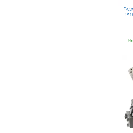
Гидр
151
На