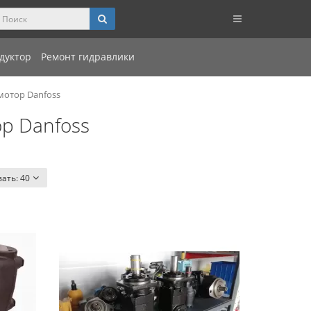
дуктор
Ремонт гидравлики
мотор Danfoss
р Danfoss
вать:
40