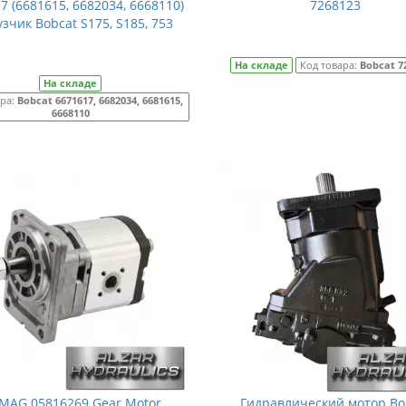
7 (6681615, 6682034, 6668110)
7268123
зчик Bobcat S175, S185, 753
На складе
Код товара:
Bobcat 7
На складе
ара:
Bobcat 6671617, 6682034, 6681615,
6668110
MAG 05816269 Gear Motor
Гидравлический мотор B