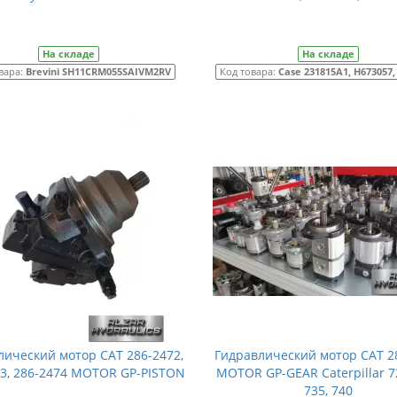
На складе
На складе
вара:
Brevini SH11CRM055SAIVM2RV
Код товара:
Case 231815A1, H673057,
лический мотор CAT 286-2472,
Гидравлический мотор CAT 2
73, 286-2474 MOTOR GP-PISTON
MOTOR GP-GEAR Caterpillar 72
735, 740