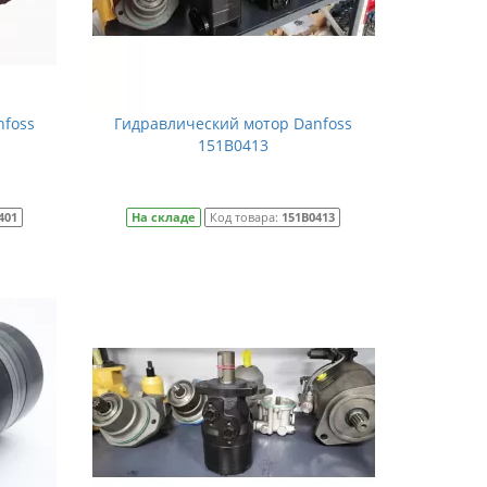
nfoss
Гидравлический мотор Danfoss
151B0413
401
На складе
Код товара:
151B0413