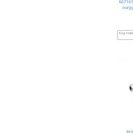
667161
погру
Код тов
BO