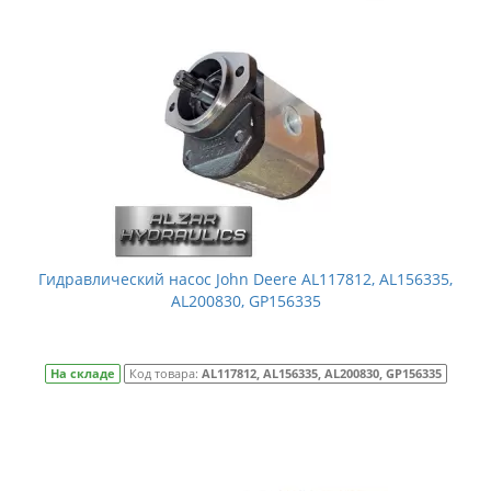
Гидравлический насос John Deere AL117812, AL156335,
AL200830, GP156335
На складе
Код товара:
AL117812, AL156335, AL200830, GP156335