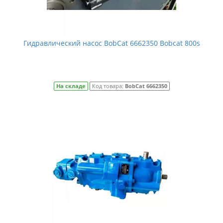
Гидравлический насос BobCat 6662350 Bobcat 800s
На складе
Код товара:
BobCat 6662350