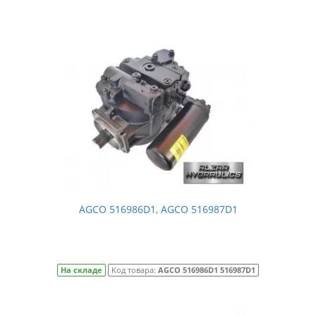
AGCO 516986D1, AGCO 516987D1
На складе
Код товара:
AGCO 516986D1 516987D1