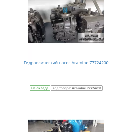
Гидравлический насос Aramine 77724200
На складе
Код товара:
Aramine 77724200