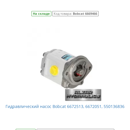
На складе
Код товара:
Bobcat 6669466
Гидравлический насос Bobcat 6672513, 6672051, 550136836