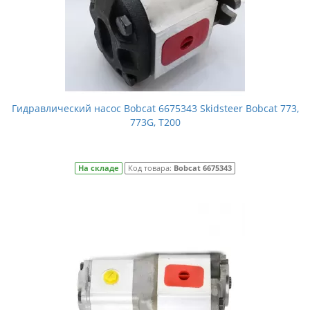
Гидравлический насос Bobcat 6675343 Skidsteer Bobcat 773,
773G, T200
На складе
Код товара:
Bobcat 6675343