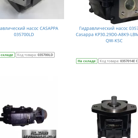
авлический насос CASAPPA
Гидравлический насос 035
035700LD
Casappa KP30.29D0-A8K9-LB
QW-KSC
 складе
Код товара:
035700LD
На складе
Код товара:
0357014E 