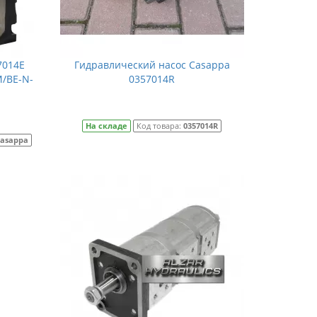
7014E
Гидравлический насос Casappa
M/BE-N-
0357014R
На складе
Код товара:
0357014R
Casappa