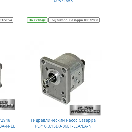
00372858
0372854
На складе
Код товара:
Casappa 00372858
72948
Гидравлический насос Casappa
BA-N-EL
PLP10.3,15D0-86E1-LEA/EA-N