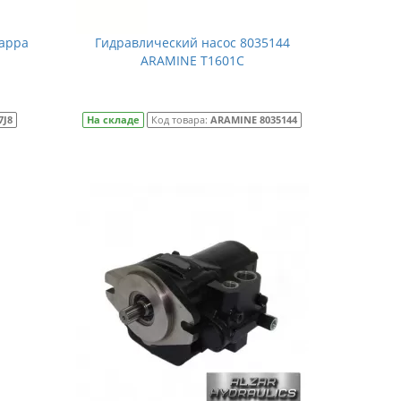
sappa
Гидравлический насос 8035144
ARAMINE Т1601С
7J8
На складе
Код товара:
ARAMINE 8035144