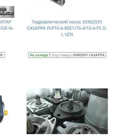
697AP
Гидравлический насос 65902591
/GF-N-
CASAPPA PLP10.4-86E1/10.4/10.4-FS D-
L VZN
9-
На складе
Код товара:
65902591 CASAPPA