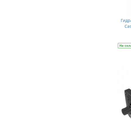
Гидр
Ca
На скл