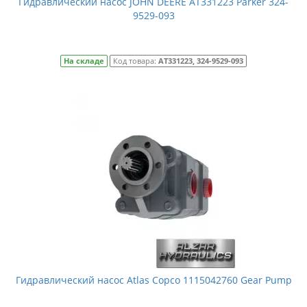
Гидравлический насос JOHN DEERE AT331223 Parker 324-
9529-093
На складе
Код товара:
AT331223, 324-9529-093
Гидравлический насос Atlas Copco 1115042760 Gear Pump