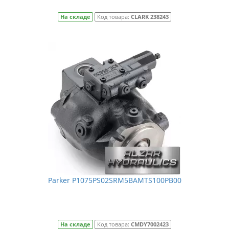
На складе
Код товара:
CLARK 238243
Parker P1075PS02SRM5BAMTS100PB00
На складе
Код товара:
CMDY7002423