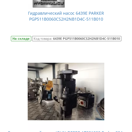
Гидравлический насос 6439E PARKER
PGP511B0060CS2H2NB1D4C-511B010
На складе
Код товара:
6439E PGP511B0060CS2H2NB1D4C-511B010