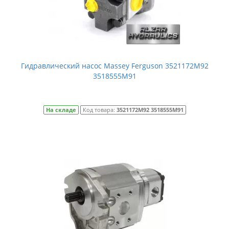
Гидравлический насос Massey Ferguson 3521172M92
3518555M91
На складе
Код товара:
3521172M92 3518555M91