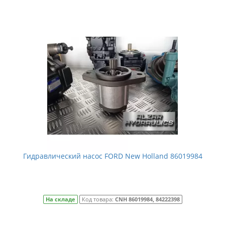
Гидравлический насос FORD New Holland 86019984
На складе
Код товара:
CNH 86019984, 84222398