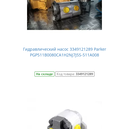
Гидравлический насос 3349121289 Parker
PGP511B0080CA1H2NJ7J5S-511A008
На складе
Код товара:
3349121289