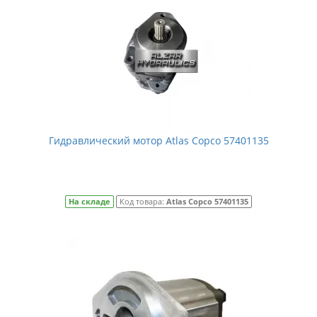
Гидравлический мотор Atlas Сopco 57401135
На складе
Код товара:
Atlas Сopco 57401135