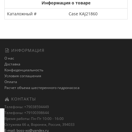
Информация о товаре
Каталожный #
Case KAJ21860
ИНФОРМАЦИЯ
О нас
Доставка
Конфиденциальность
Условия соглашения
Оплата
Расчет объема шестеренного гидронасоса
КОНТАКТЫ
Телефоны: +79038594449
Телефоны: +79100398644
Время работы: Пн-Пт 10:00 - 16:00
Остужева 66 а, Воронеж, Россия, 394033
E-mail: boss-xo@yandex.ru