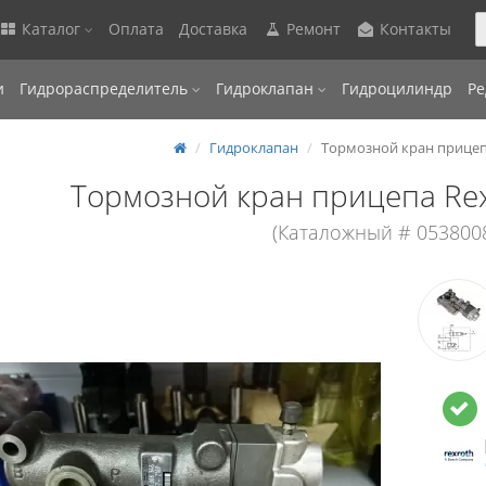
Каталог
Оплата
Доставка
Ремонт
Контакты
и
Гидрораспределитель
Гидроклапан
Гидроцилиндр
Ре
Гидроклапан
Тормозной кран прицеп
Тормозной кран прицепа Re
(Каталожный # 053800