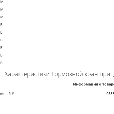
4M
6M
0M
8B
0B
2B
4B
6B
0B
Характеристики Тормозной кран приц
Информация о товар
ожный #
053