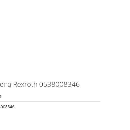
епа Rexroth 0538008346
е
8008346