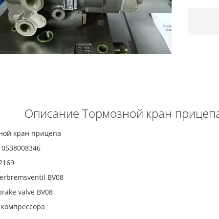
Описание Тормозной кран прицепа
ной кран прицепа
 0538008346
2169
rbremsventil BV08
 brake valve BV08
 компрессора