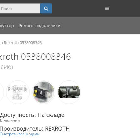
дуктор
Ремонт гидравлики
а Rexroth 0538008346
xroth 0538008346
8346)
Доступность: На складе
В наличии
Производитель: REXROTH
Смотреть все модели