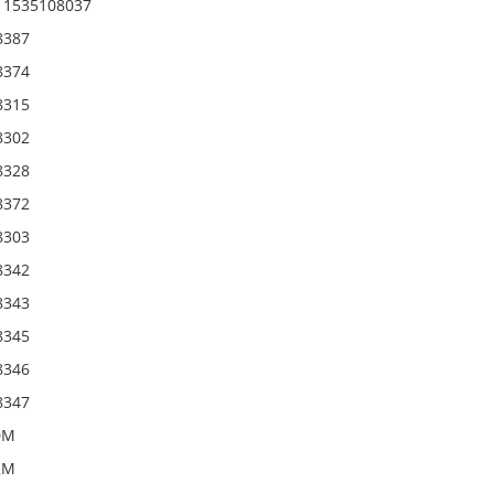
 1535108037
8387
8374
8315
8302
8328
8372
8303
8342
8343
8345
8346
8347
0M
2M