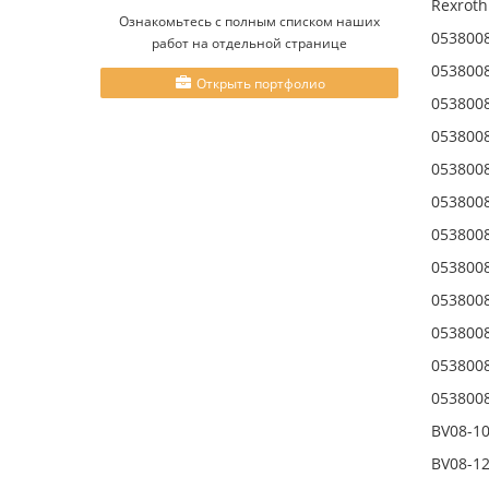
Rexroth
Ознакомьтесь с полным списком наших
053800
работ на отдельной странице
053800
Открыть портфолио
053800
053800
053800
053800
053800
053800
053800
053800
053800
053800
BV08-1
BV08-1