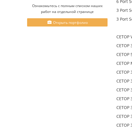
6 Port S
Ознакомьтесь с полным списком наших
3 Port S
работ на отдельной странице
3 Port S
Открыть портфолио
CETOP V
CETOP 3
CETOP 5
CETOP M
CETOP 3
CETOP 3
CETOP 3 
CETOP 3 
CETOP 3
CETOP 3
CETOP 3