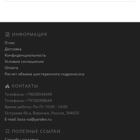
ИНФОРМАЦИЯ
О нас
Доставка
Конфиденциальность
Условия соглашения
Оплата
Расчет объема шестеренного гидронасоса
КОНТАКТЫ
Телефоны: +79038594449
Телефоны: +79100398644
Время работы: Пн-Пт 10:00 - 16:00
Остужева 66 а, Воронеж, Россия, 394033
E-mail: boss-xo@yandex.ru
ПОЛЕЗНЫЕ ССЫЛКИ
Способы доставки